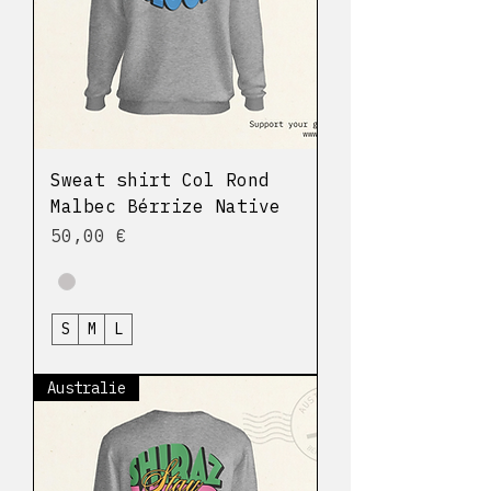
Sweat shirt Col Rond
Malbec Bérrize Native
Prix
50,00 €
S
M
L
Australie