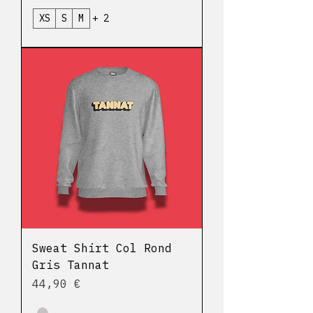
XS
S
M
+ 2
Sweat Shirt Col Rond
Gris Tannat
Prix
44,90 €