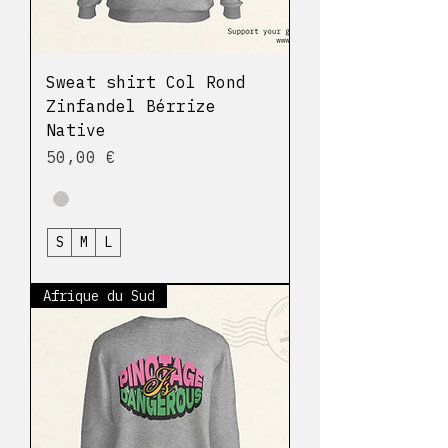
Sweat shirt Col Rond
Zinfandel Bérrize
Native
Prix
50,00 €
S
M
L
Afrique du Sud