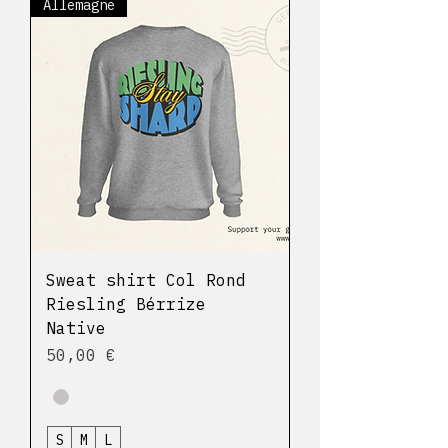
Allemagne
Sweat shirt Col Rond
Riesling Bérrize
Native
Prix
50,00 €
S
M
L