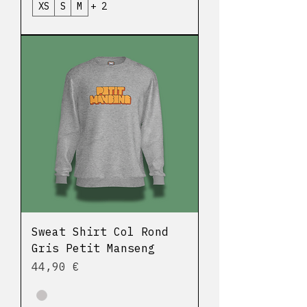
XS
S
M
+ 2
Sweat Shirt Col Rond
Gris Petit Manseng
Prix
44,90 €