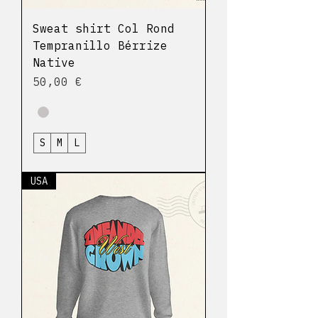
Sweat shirt Col Rond
Tempranillo Bérrize
Native
Prix
50,00 €
S
M
L
USA