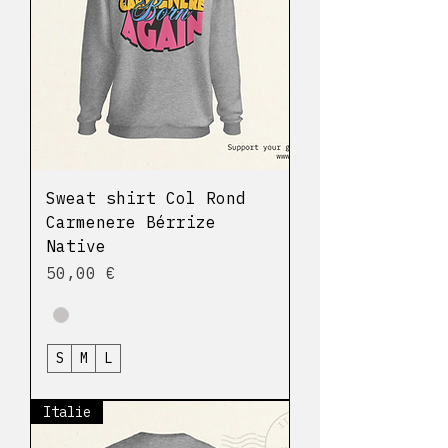
Sweat shirt Col Rond
Carmenere Bérrize
Native
Prix
50,00 €
S
M
L
Italie