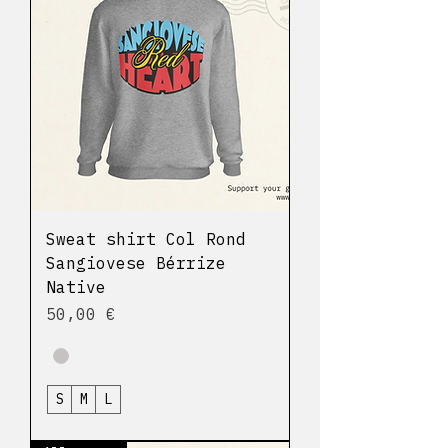
Sweat shirt Col Rond
Sangiovese Bérrize
Native
Prix
50,00 €
S
M
L