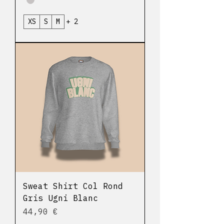
XS
S
M
+ 2
Sweat Shirt Col Rond
Gris Ugni Blanc
Prix
44,90 €