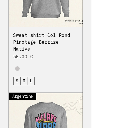
Sweat shirt Col Rond
Pinotage Bérrize
Native
Prix
50,00 €
S
M
L
Argentine