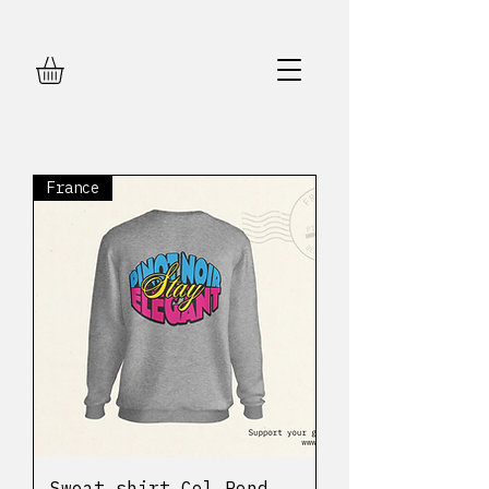
France
Sweat shirt Col Rond