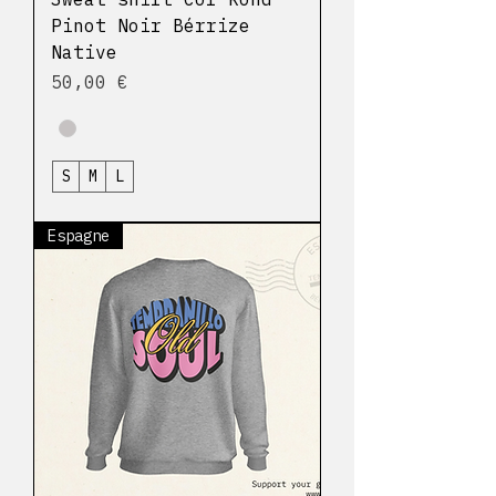
Pinot Noir Bérrize
Native
Prix
50,00 €
S
M
L
Espagne