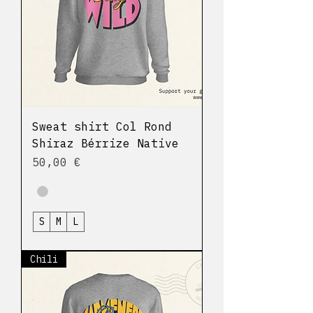
Sweat shirt Col Rond
Shiraz Bérrize Native
Prix
50,00 €
S
M
L
Chili