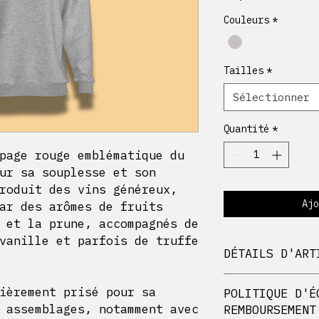
Couleurs
*
Tailles
*
Sélectionner
Quantité
*
page rouge emblématique du
ur sa souplesse et son
roduit des vins généreux,
Ajo
ar des arômes de fruits
 et la prune, accompagnés de
vanille et parfois de truffe
DÉTAILS D'ART
Sweat shirt 7
ièrement prisé pour sa
POLITIQUE D'É
Coupe Unisexe
 assemblages, notamment avec
REMBOURSEMENT
Touche extra d