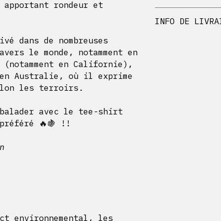
 apportant rondeur et
Imprimé en Nor
Afin de limiter 
Taille normale
INFO DE LIVRA
les Sweat-shirts
ils ne sont donc
ivé dans de nombreuses
Bérrize
offre une
standard pour to
avers le monde, notamment en
Délais de Livrai
 (notamment en Californie),
Articles dispo
en Australie, où il exprime
jours ouvrable
lon les terroirs.
Articles non d
15 jours maxim
balader avec le tee-shirt
Frais de Livrais
préféré 🔥🍇 !!
Les frais de liv
de
4,90€
. Les fr
fonction du nomb
on
Zones Géographiq
Bérrize livre pa
Europe. Les frai
différer pour le
reste du monde.
ct environnemental, les