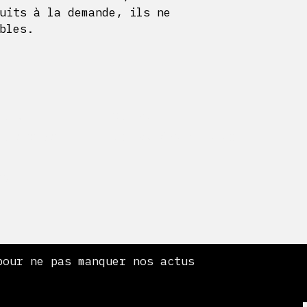
uits à la demande, ils ne
bles.
etour
Contact
atière de
contact@berrize.com
es
 pour ne pas manquer nos actus