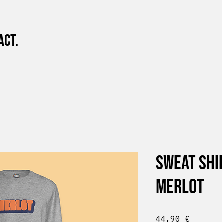
act.
Sweat Shi
Merlot
Prix
44,90 €