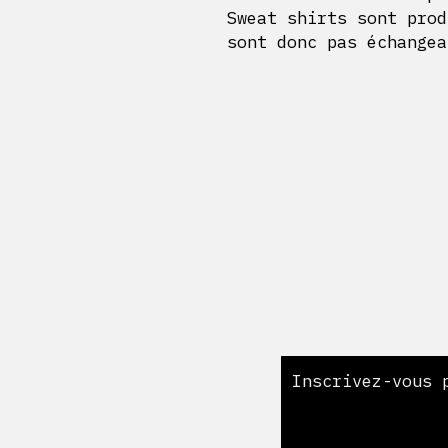
Sweat shirts sont prod
sont donc pas échangea
Livraison et r
Politique en m
cookie
Mentions légal
Mon compte
​Inscrivez-vous