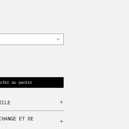
uter au panier
ICLE
0% coton
CHANGE ET DE
oux