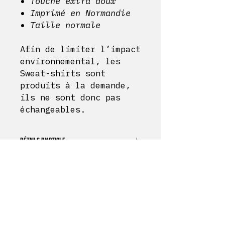
Touche extra doux
Imprimé en Normandie
Taille normale
Afin de limiter l’impact
environnemental, les
Sweat-shirts sont
produits à la demande,
ils ne sont donc pas
échangeables.
DÉTAILS D'ARTICLE
Sweat shirt 70% coton
POLITIQUE D'ÉCHANGE ET DE REMBOURSEMENT
Coupe Unisexe
Touche extra doux
Afin de limiter l’impact
Imprimé en Normandie
INFO DE LIVRAISON
environnemental, les Sweat-
Taille normale
shirts sont produits à la
Bérrize
offre une option de
demande, ils ne sont donc pas