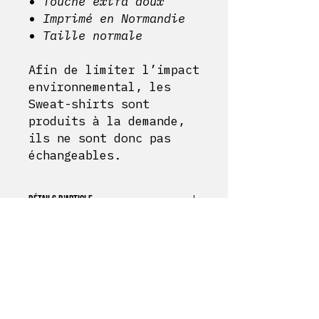
Touche extra doux
Imprimé en Normandie
Taille normale
Afin de limiter l’impact
environnemental, les
Sweat-shirts sont
produits à la demande,
ils ne sont donc pas
échangeables.
DÉTAILS D'ARTICLE
Sweat shirt 70% coton
POLITIQUE D'ÉCHANGE ET DE REMBOURSEMENT
Coupe Unisexe
Touche extra doux
Afin de limiter l’impact
Imprimé en Normandie
INFO DE LIVRAISON
environnemental, les Sweat-
Taille normale
shirts sont produits à la
Bérrize
offre une option de
demande, ils ne sont donc pas