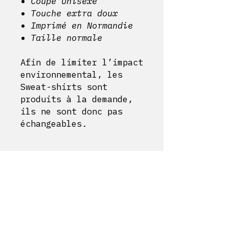
Coupe Unisexe
Touche extra doux
Imprimé en Normandie
Taille normale
Afin de limiter l’impact
environnemental, les
Sweat-shirts sont
produits à la demande,
ils ne sont donc pas
échangeables.
DÉTAILS D'ARTICLE
Sweat shirt 70% coton
POLITIQUE D'ÉCHANGE ET DE REMBOURSEMENT
Coupe Unisexe
Touche extra doux
Afin de limiter l’impact
Imprimé en Normandie
INFO DE LIVRAISON
environnemental, les Sweat-
Taille normale
shirts sont produits à la