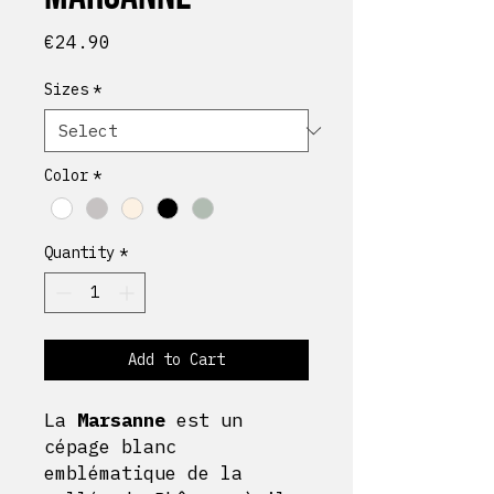
Price
€24.90
Sizes
*
Color
*
Quantity
*
Add to Cart
La
Marsanne
est un
cépage blanc
emblématique de la